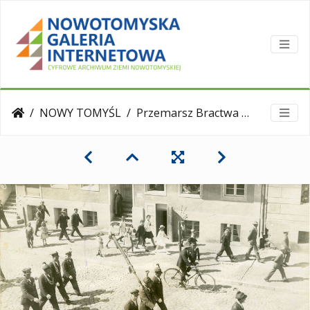
NOWY TOMYŚL
Przemarsz Bractwa Kurkowego do strzelnicy, lata 30. XX w.