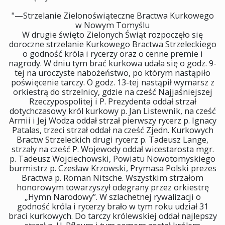
"—Strzelanie Zielonoświąteczne Bractwa Kurkowego
w Nowym Tomyślu
W drugie święto Zielonych Świąt rozpoczęło się
doroczne strzelanie Kurkowego Bractwa Strzeleckiego
o godność króla i rycerzy oraz o cenne premie i
nagrody. W dniu tym brać kurkowa udała się o godz. 9-
tej na uroczyste nabożeństwo, po którym nastąpiło
poświęcenie tarczy. O godz. 13-tej nastąpił wymarsz z
orkiestrą do strzelnicy, gdzie na cześć Najjaśniejszej
Rzeczypospolitej i P. Prezydenta oddał strzał
dotychczasowy król kurkowy p. Jan Listewnik, na cześć
Armii i Jej Wodza oddał strzał pierwszy rycerz p. Ignacy
Patalas, trzeci strzał oddał na cześć Zjedn. Kurkowych
Bractw Strzeleckich drugi rycerz p. Tadeusz Lange,
strzały na cześć P. Wojewody oddał wicestarosta mgr.
p. Tadeusz Wojciechowski, Powiatu Nowotomyskiego
burmistrz p. Czesław Krzowski, Prymasa Polski prezes
Bractwa p. Roman Nitsche. Wszystkim strzałom
honorowym towarzyszył odegrany przez orkiestrę
„Hymn Narodowy”. W szlachetnej rywalizacji o
godność króla i rycerzy brało w tym roku udział 31
braci kurkowych. Do tarczy królewskiej oddał najlepszy