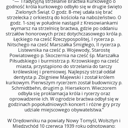
"— Tradycyjną strzelanie Bractwa Kurkowego o
godność króla kurkowego odbyło się w drugie święto
Zielonych Świąt. O godz. 8-mej udała się brać
strzelecka z orkiestrą do kościoła na nabożeństwo. O
godz. 1-szej w południe nastąpił z Kresowiankami
wymarsz na strzelnicę bractwa, gdzie po oddaniu
strzałów honorowych przez dotychczasowego króla p.
Łęckiego na cześć Rzeczypospolitej, I rycerza p.
Nitschego na cześć Marszałka Śmigłego, II rycerza p.
Listewnika na cześć p. Wojewody, Starostę
Powiatowego p. Skoczernia na cześć śp. Marszałka
Piłsudskiego i burmistrza p. Krzowskiego na cześć
miasta, przystąpiono do strzelania do tarczy
królewskiej i premiowej. Najlepszy strzał oddał
dentysta p. Zbigniew Majewski i został królem
kurkowym. Pierwszym rycerzem został budowniczy p.
Schmidtbehn, drugim p. Hiersekorn. Wieczorem
odbyła się proklamacja króla i rycerzy oraz
oprowadzenie ich. W ogrodzie bractwa odbył się w
godzinach popołudniowych koncert i różne gry przy
udziale miejscowego obywatelstwa."
W Orędowniku na powiaty Nowy Tomyśl, Wolsztyn i
Międzychód 10 czerwca 1939 roku odnotowano: