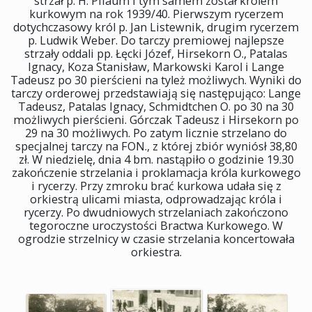
strzał p. H. Pflaum i tym samem został królem
kurkowym na rok 1939/40. Pierwszym rycerzem
dotychczasowy król p. Jan Listewnik, drugim rycerzem
p. Ludwik Weber. Do tarczy premiowej najlepsze
strzały oddali pp. Łęcki Józef, Hirsekorn O., Patalas
Ignacy, Koza Stanisław, Markowski Karol i Lange
Tadeusz po 30 pierścieni na tyleż możliwych. Wyniki do
tarczy orderowej przedstawiają się następująco: Lange
Tadeusz, Patalas Ignacy, Schmidtchen O. po 30 na 30
możliwych pierścieni. Górczak Tadeusz i Hirsekorn po
29 na 30 możliwych. Po zatym licznie strzelano do
specjalnej tarczy na FON., z której zbiór wyniósł 38,80
zł. W niedzielę, dnia 4 bm. nastąpiło o godzinie 19.30
zakończenie strzelania i proklamacja króla kurkowego
i rycerzy. Przy zmroku brać kurkowa udała się z
orkiestrą ulicami miasta, odprowadzając króla i
rycerzy. Po dwudniowych strzelaniach zakończono
tegoroczne uroczystości Bractwa Kurkowego. W
ogrodzie strzelnicy w czasie strzelania koncertowała
orkiestra.