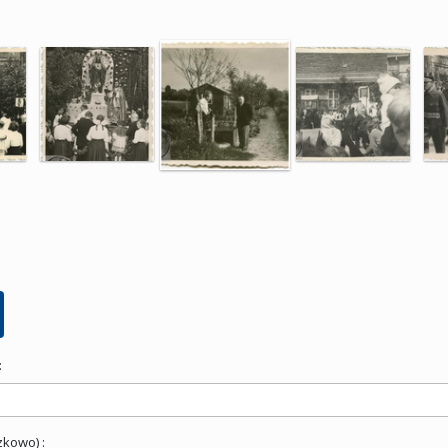
:
zkowo) :