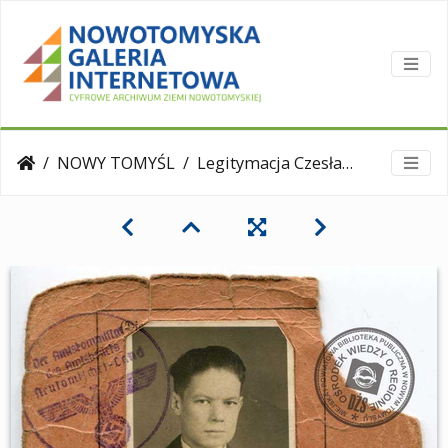
NOWY TOMYŚL
Legitymacja Czesława Koniecznego - nowotomyskiego szewca