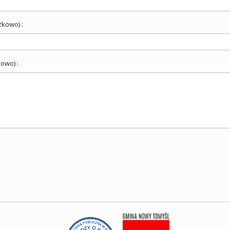
zkowo) :
owo) :