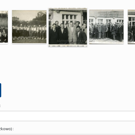
:
zkowo) :