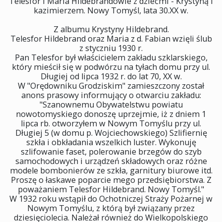
Telesfor i Maria Hildebrandowie z dziećmi - Krystyną i
kazimierzem. Nowy Tomyśl, lata 30.XX w.
Z albumu Krystyny Hildebrand.
Telesfor Hildebrand oraz Maria z d. Fabian wzięli ślub
z styczniu 1930 r.
Pan Telesfor był właścicielem zakładu szklarskiego,
który mieścił się w podwórzu na tyłach domu przy ul.
Długiej od lipca 1932 r. do lat 70, XX w.
W "Orędowniku Grodziskim" zamieszczony został
anons prasowy informujący o otwarciu zakładu:
"Szanownemu Obywatelstwu powiatu
nowotomyskiego donoszę uprzejmie, iż z dniem 1
lipca rb. otworzyłem w Nowym Tomyślu przy ul.
Długiej 5 (w domu p. Wojciechowskiego) Szlifiernię
szkła i obkładania wszelkich luster. Wykonuję
szlifowanie faset, polerowanie brzegów do szyb
samochodowych i urządzeń składowych oraz różne
modele bombonierów ze szkła, garnitury biurowe itd.
Proszę o łaskawe poparcie mego przedsiębiorstwa. Z
poważaniem Telesfor Hildebrand. Nowy Tomyśl."
W 1932 roku wstąpił do Ochotniczej Straży Pożarnej w
Nowym Tomyślu, z którą był związany przez
dziesięciolecia. Należał również do Wielkopolskiego