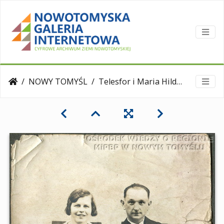
NOWY TOMYŚL
Telesfor i Maria Hildebrandowie z dziećmi - Krystyną i kazimierzem. Nowy Tomyśl, lata 30.XX w.