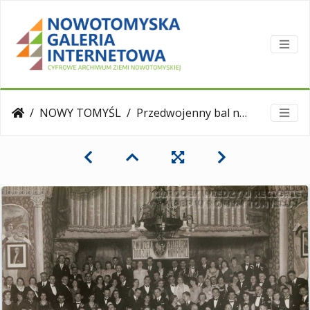
NOWY TOMYŚL
Przedwojenny bal nowotomyskiego oddziału Związku Strzeleckiego.