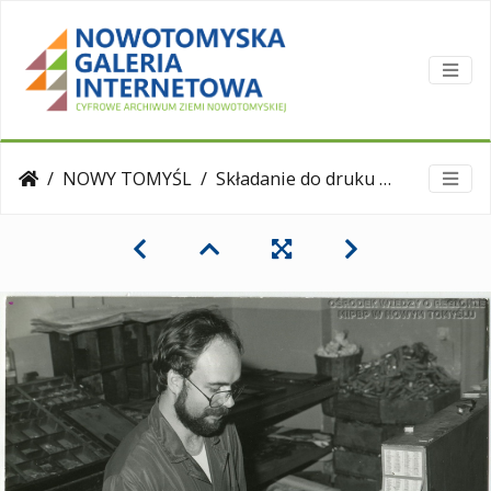
NOWY TOMYŚL
Składanie do druku pierwszego numeru "Wiadomości Nowotomyskich", 22.07.1986 r.