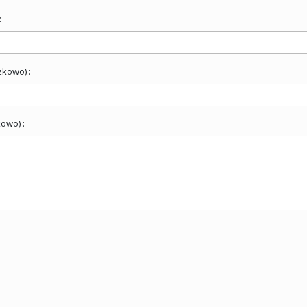
:
zkowo) :
owo) :