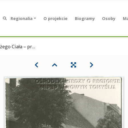
Regionalia
O projekcie
Biogramy
Osoby
Ma
oła p.w. Najświętszego Serca Pana Jezusa