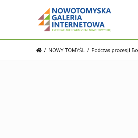
NOWY TOMYŚL
Podczas procesji Bożego Ciała – przy wejściu do kości