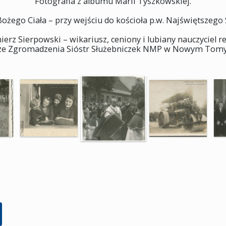
Fotografia z albumu Marii Tyszkowskiej.
Bożego Ciała – przy wejściu do kościoła p.w. Najświętszego 
rz Sierpowski – wikariusz, ceniony i lubiany nauczyciel rel
 ze Zgromadzenia Sióstr Służebniczek NMP w Nowym Tomyś