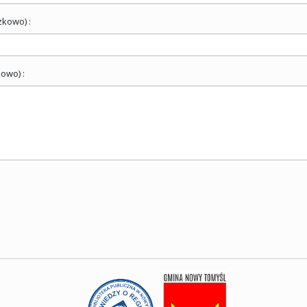
zkowo) :
owo) :