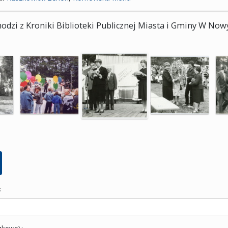
hodzi z Kroniki Biblioteki Publicznej Miasta i Gminy W N
:
zkowo) :