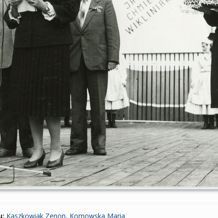
u:
Kaszkowiak Zenon
,
Kornowska Maria