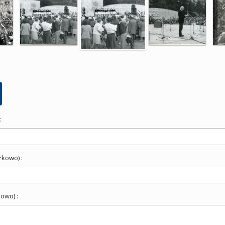
:
zkowo) :
owo) :