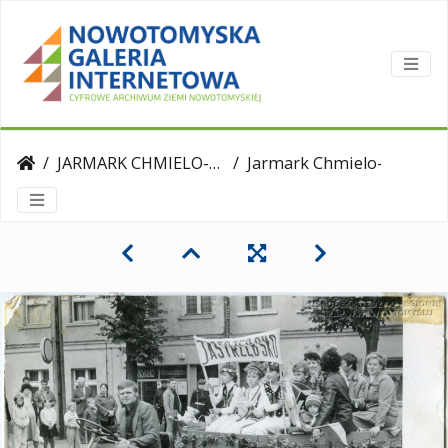
JARMARK CHMIELO-WIKLINIARSKI
Jarmark Chmielo-Wikliniarski. Przedstawicielki Koła Gospodyń Wiejskich z Jastrzębska na dożynkach gminnych w Nowym Tomyślu. 1984 rok