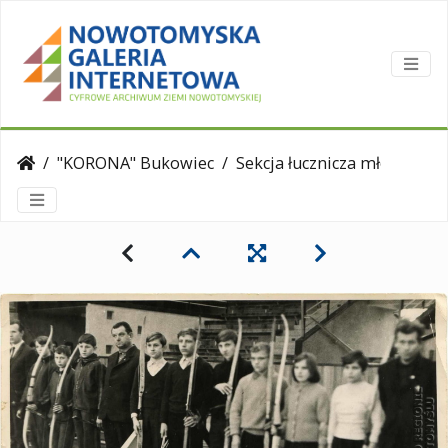
"KORONA" Bukowiec
Sekcja łucznicza młodzików Wiejskiego Klubu Sportowego "Korona" Bukowiec.