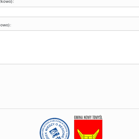
zkowo) :
owo) :