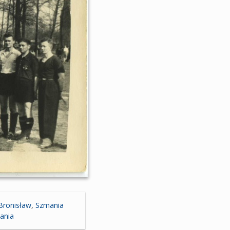
Bronisław
,
Szmania
ania