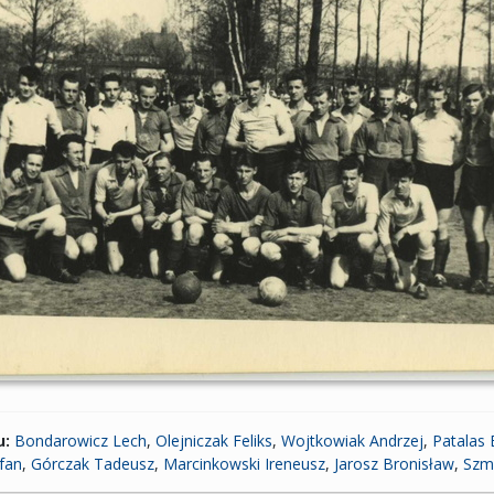
u:
Bondarowicz Lech
,
Olejniczak Feliks
,
Wojtkowiak Andrzej
,
Patalas 
fan
,
Górczak Tadeusz
,
Marcinkowski Ireneusz
,
Jarosz Bronisław
,
Szm