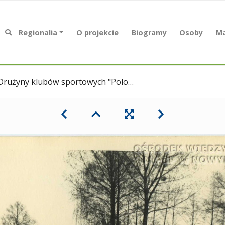
Regionalia
O projekcie
Biogramy
Osoby
Ma
rużyny klubów sportowych "Polonia" Nowy Tomyśl i "Korona" Bukowiec.