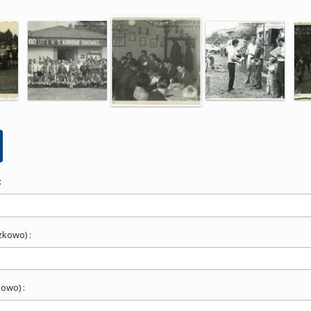
:
zkowo) :
owo) :