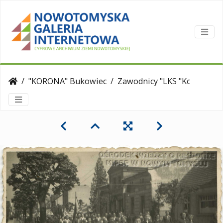
"KORONA" Bukowiec
Zawodnicy "LKS "Korona" Bukowiec w pochodzie pierwszomajowym w Nowym Tomyślu.