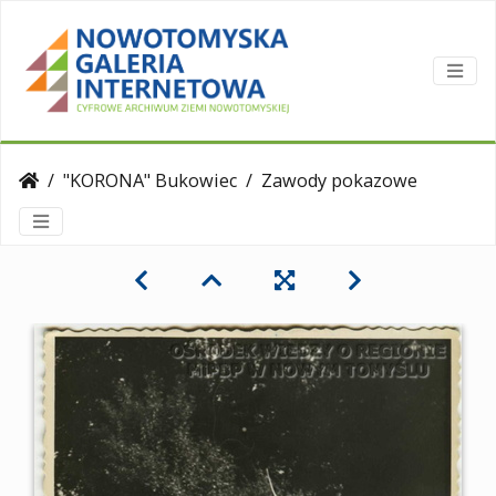
"KORONA" Bukowiec
Zawody pokazowe sekcji łuczniczej LKS Korona Bukowiec na boisku KS"Polonia" w Nowym Tomyślu.