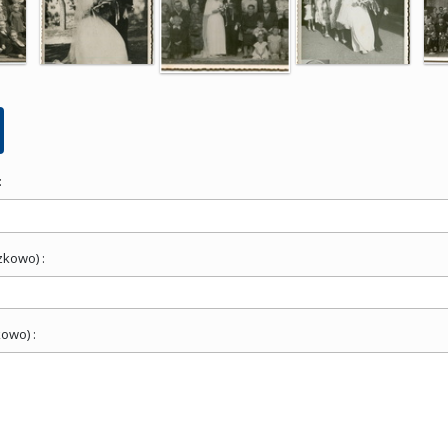
:
zkowo) :
owo) :