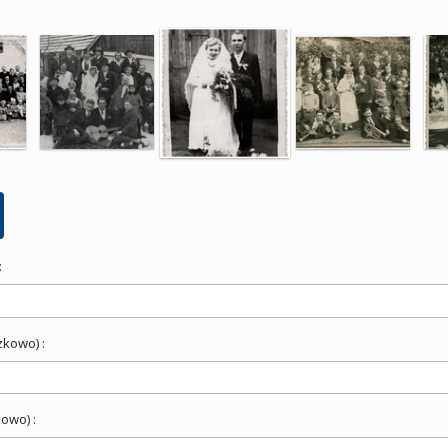
:
zkowo) :
owo) :