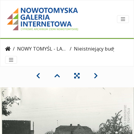
NOWY TOMYŚL - LATA PRL-u
Nieistniejący budynek przy ul. 3. Stycznia, 1984 r.