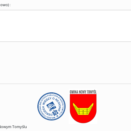
owo) :
w Nowym Tomyślu