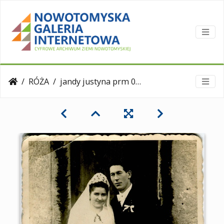
RÓŻA
jandy justyna prm 005 804 01 roza