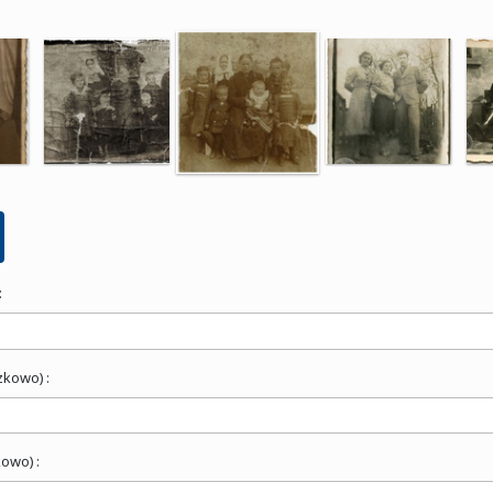
:
zkowo) :
owo) :