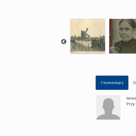
1 komentarz
D
tere
Przy 