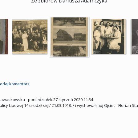
Ze zbiorów Dariusza Adamczyka
odaj komentarz
sawaskowska
-
poniedziałek 27 styczeń 2020 11:34
ulicy Lipowej 14 urodził się / 21.03.1918. / i wychował mój Ojciec - Florian St