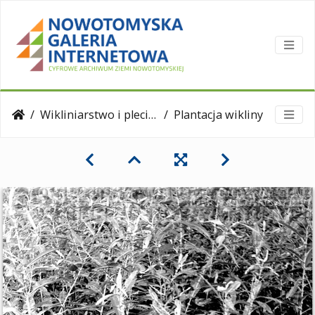
Wikliniarstwo i plecionkarstwo
Plantacja wikliny