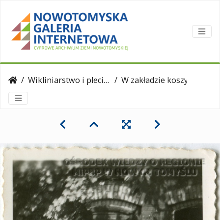
Wikliniarstwo i plecionkarstwo
W zakładzie koszykarskim Franciszka Górniaczyka.