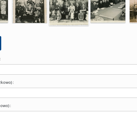
:
zkowo) :
owo) :