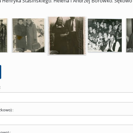
 Henryka Stasińskiego. Helena i Andrzej Borówko. Sękowo 
:
zkowo) :
owo) :