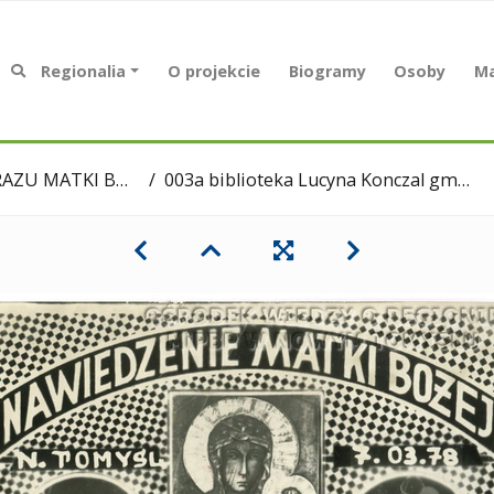
Regionalia
O projekcie
Biogramy
Osoby
Ma
KI BOŻEJ, 1978 r
003a biblioteka Lucyna Konczal gm 01