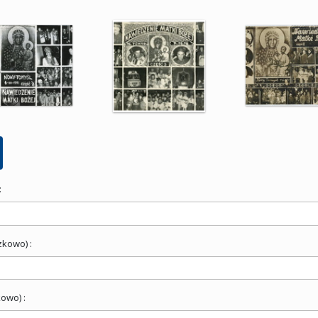
:
zkowo) :
owo) :