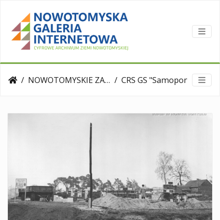
NOWOTOMYSKIE ZAKŁADY
CRS GS "Samopomoc Chlopska"