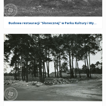
Budowa restauracji "Słonecznej" w Parku Kultury i Wypoczynku w Nowym Tomyślu