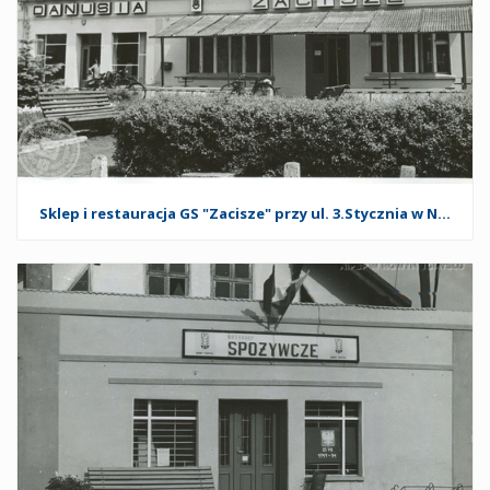
Sklep i restauracja GS "Zacisze" przy ul. 3.Stycznia w Nowym Tomyślu