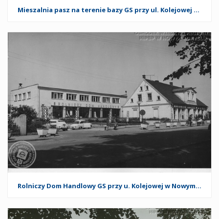
Mieszalnia pasz na terenie bazy GS przy ul. Kolejowej w Nowym Tomyślu. 1974 r.
Rolniczy Dom Handlowy GS przy u. Kolejowej w Nowym Tomyślu. 1974 r.