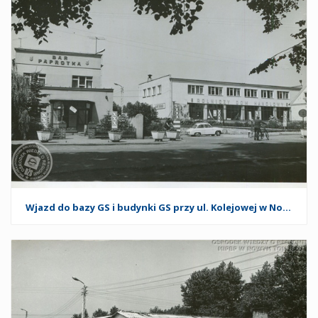
Wjazd do bazy GS i budynki GS przy ul. Kolejowej w Nowym Tomyślu. 1974 r.