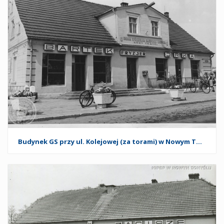
Budynek GS przy ul. Kolejowej (za torami) w Nowym Tomyślu